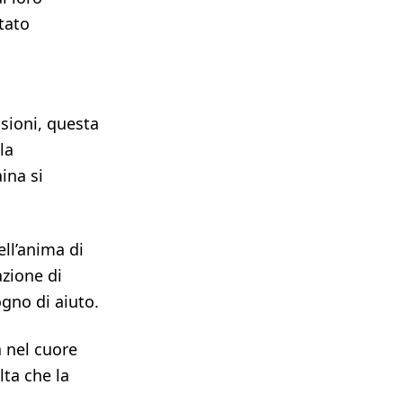
tato
sioni, questa
la
ina si
ll’anima di
azione di
gno di aiuto.
a nel cuore
lta che la