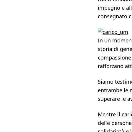
impegno e all
consegnato co
In un momento
storia di gene
compassione p
rafforzano at
Siamo testimo
entrambe le na
superare le a
Mentre il cari
delle persone 
solidarietà e