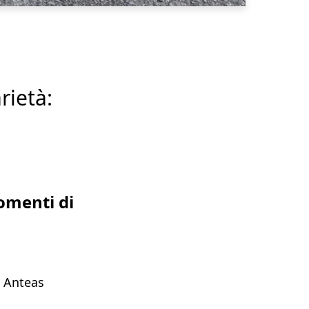
rietà:
omenti di
a Anteas