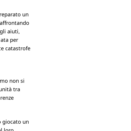
preparato un
 affrontando
i aiuti,
iata per
te catastrofe
smo non si
unità tra
erenze
o giocato un
l loro