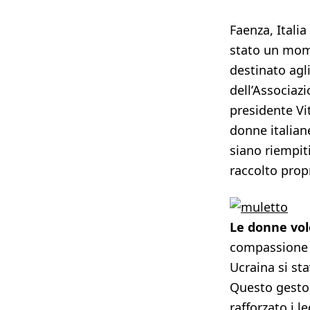
Faenza, Italia
stato un mome
destinato agli
dell’Associazi
presidente Vi
donne italiane
siano riempit
raccolto propr
Le donne vol
compassione 
Ucraina si sta
Questo gesto 
rafforzato i l