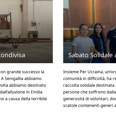
condivisa
Sabato Solidale 
 con grande successo la
Insieme Per Ucraina, un’or
! A Senigallia abbiamo
comunità in difficoltà, h
 volta abbiamo destinato
raccolta solidale destinata 
all’alluvione in Emilia
persone che soffrono dalla 
o a causa della terribile
generosità di volontari, do
scatole contenenti generi a