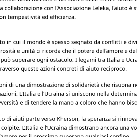
a collaborazione con l’Associazione Leleka, l’aiuto è s
n tempestività ed efficienza.
 in cui il mondo è spesso segnato da conflitti e divi
rosità e unità ci ricorda che il potere dell’amore e del
uò superare ogni ostacolo. I legami tra Italia e Ucra
traverso queste azioni concreti di aiuto reciproco.
ni di una dimostrazione di solidarietà che risuona ne
zioni. L’Italia e l’Ucraina si uniscono nella determin
vversità e di tendere la mano a coloro che hanno biso
co di aiuti parte verso Kherson, la speranza si rinnov
colpite. L’Italia e l’Ucraina dimostrano ancora una vo
 l’amore per il prossimo superano qualsiasi confine.