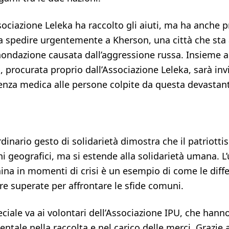
sociazione Leleka ha raccolto gli aiuti, ma ha anche 
da spedire urgentemente a Kherson, una città che sta
ondazione causata dall’aggressione russa. Insieme agl
 procurata proprio dall’Associazione Leleka, sarà inv
tenza medica alle persone colpite da questa devastan
dinario gesto di solidarietà dimostra che il patriotti
ni geografici, ma si estende alla solidarietà umana. L’
craina in momenti di crisi è un esempio di come le diff
e superate per affrontare le sfide comuni.
ciale va ai volontari dell’Associazione IPU, che hann
tale nella raccolta e nel carico delle merci. Grazie a