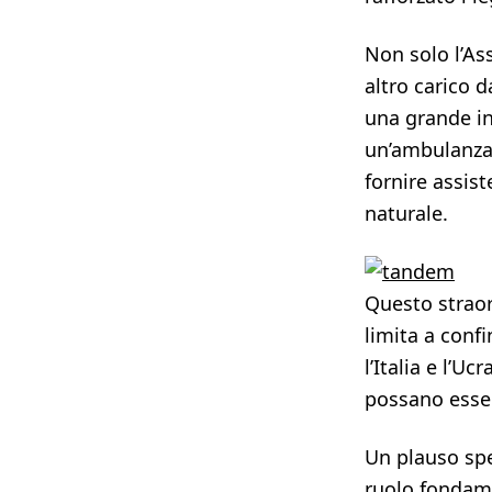
Non solo l’As
altro carico 
una grande in
un’ambulanza,
fornire assis
naturale.
Questo straor
limita a confi
l’Italia e l’U
possano esser
Un plauso spe
ruolo fondamen