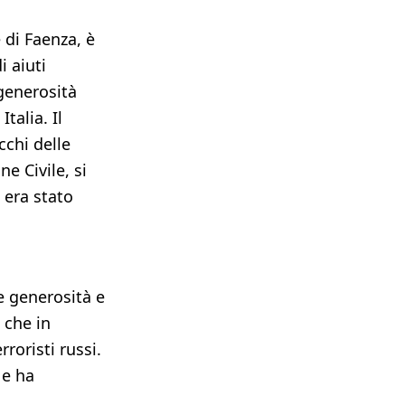
e di Faenza, è
 aiuti
 generosità
talia. Il
chi delle
e Civile, si
 era stato
e generosità e
 che in
roristi russi.
 e ha